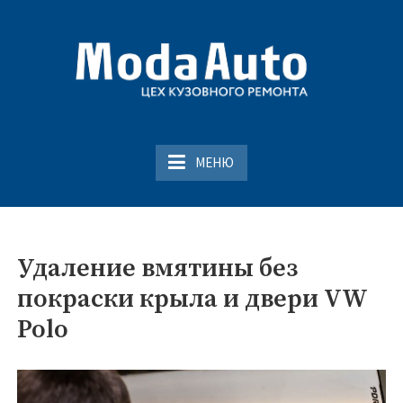
Перейти
к
содержимому
Кузовной ремонт в
Покраска автомобиля в Смоленске
Смоленске
МЕНЮ
Удаление вмятины без
покраски крыла и двери VW
Polo