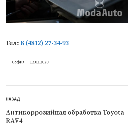
Тел:
8 (4812) 27-34-93
София
12.02.2020
Навигация
по
НАЗАД
записям
Антикоррозийная обработка Toyota
Предыдущая
RAV4
запись: